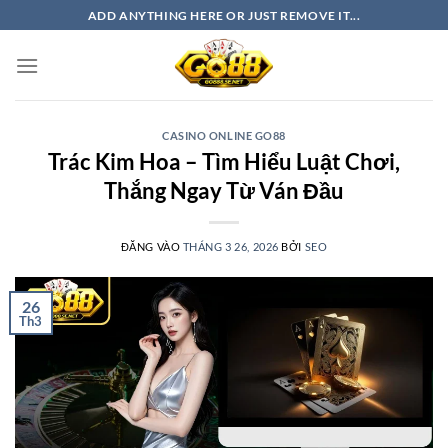
Bỏ
ADD ANYTHING HERE OR JUST REMOVE IT...
qua
nội
dung
CASINO ONLINE GO88
Trác Kim Hoa – Tìm Hiểu Luật Chơi,
Thắng Ngay Từ Ván Đầu
ĐĂNG VÀO
THÁNG 3 26, 2026
BỞI
SEO
26
Th3