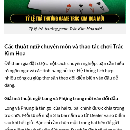
Tỷ lệ trả thưởng game Trác Kim Hoa mới
Các thuật ngữ chuyên môn và thao tác chơi Trác
Kim Hoa
Để tham gia đặt cược một cách chuyên nghiệp, bạn cần hiểu
rõ ngôn ngữ và các tính năng hỗ trợ. Hệ thống tích hợp
nhiều công cụ giúp thợ săn theo dõi diễn biến ván đấu dễ
dàng.
Giải mã thuật ngữ Long và Phụng trong mỗi ván đối đầu
Long và Phụng là tên gọi của hai tụ bài chính được chia trong
trò chơi. Mỗi tụ sẽ nhận 3 lá bài nằm úp từ Dealer và so điểm
sau khi hết giờ. Bạn chỉ cần chọn một trong hai bên để gửi
gắm niềm tin và số vốn đặt cược. Sự phân định rõ ràng giúp