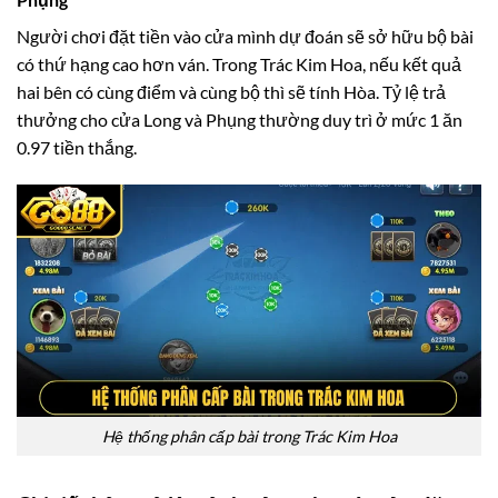
Người chơi đặt tiền vào cửa mình dự đoán sẽ sở hữu bộ bài
có thứ hạng cao hơn ván. Trong Trác Kim Hoa, nếu kết quả
hai bên có cùng điểm và cùng bộ thì sẽ tính Hòa. Tỷ lệ trả
thưởng cho cửa Long và Phụng thường duy trì ở mức 1 ăn
0.97 tiền thắng.
Hệ thống phân cấp bài trong Trác Kim Hoa