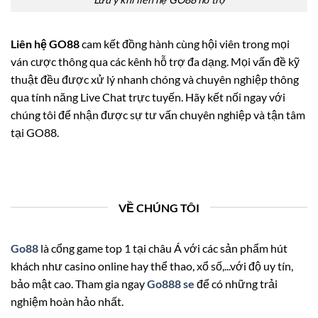
Liên hệ GO88
cam kết đồng hành cùng hội viên trong mọi
ván cược thông qua các kênh hỗ trợ đa dạng. Mọi vấn đề kỹ
thuật đều được xử lý nhanh chóng và chuyên nghiệp thông
qua tính năng Live Chat trực tuyến. Hãy kết nối ngay với
chúng tôi để nhận được sự tư vấn chuyên nghiệp và tận tâm
tại GO88.
VỀ CHÚNG TÔI
Go88
là cổng game top 1 tại châu Á với các sản phẩm hút
khách như casino online hay thể thao, xổ số,...với độ uy tín,
bảo mật cao. Tham gia ngay
Go888 se
để có những trải
nghiệm hoàn hảo nhất.