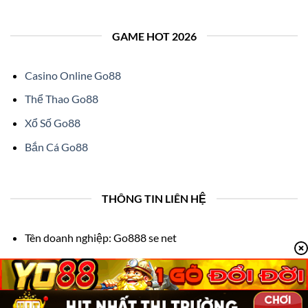
GAME HOT 2026
Casino Online Go88
Thể Thao Go88
Xổ Số Go88
Bắn Cá Go88
THÔNG TIN LIÊN HỆ
Tên doanh nghiệp: Go888 se net
Trang web:
https://hondenfora.nl/