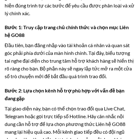
hiện đúng trình tự các bước để yêu cầu được phân loại và xử
lý chính xác.
Bước 1: Truy cập trang chủ chính thức và chọn mục Liên
hệ GO88
Đầu tiên, bạn đăng nhập vào tài khoản cá nhân và quan sát
góc phải phía dưới của màn hình chính. Tại đây, biểu tượng
tai nghe đại diện cho trung tâm hỗ trợ khách hàng sẽ hiển thị
rõ ràng cho bạn. Bộ phận này sẽ ngay lập tức mở ra một cửa
sổ trò chuyện mới để bắt đầu quá trình trao đổi.
Bước 2: Lựa chọn kênh hỗ trợ phù hợp với vấn đề bạn
đang gặp
Tại giao diện này, bạn có thể chọn trao đổi qua Live Chat,
Telegram hoặc gọi trực tiếp số Hotline. Hãy cân nhắc nội
dung cần hỗ trợ để lựa chọn phương thức Liên hệ GO88
mang lại hiệu quả cao. Mỗi kênh giao tiếp đều có đội ngũ