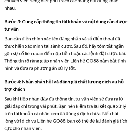
chuyên viên riêng biệt phụ trách các mảng nội dung khác
nhau.
Bước 3: Cung cấp thông tin tài khoản và nội dung cần được
tư vấn
Bạn cần điền chính xác tên đăng nhập và số điện thoại đã
thực hiện xác minh tại sảnh cược. Sau đó, hãy tóm tắt ngắn
gọn sự cố liên quan đến nạp tiền hoặc các lệnh đặt cược bài.
Thông tin rõ ràng giúp nhân viên Liên hệ GO88 nắm bắt tình
hình và đưa ra phương án xử lý tốt.
Bước 4: Nhận phản hồi và đánh giá chất lượng dịch vụ hỗ
trợ khách
Sau khi tiếp nhận đầy đủ thông tin, tư vấn viên sẽ đưa ra lời
giải đáp chỉ trong vài phút. Bạn nên kiểm tra lại kết quả xử lý
trên tài khoản cá nhân xem đã đúng ý định chưa. Nếu hài
lòng với dịch vụ Liên hệ GO88, bạn có thể để lại đánh giá tích
cực cho nhân viên.