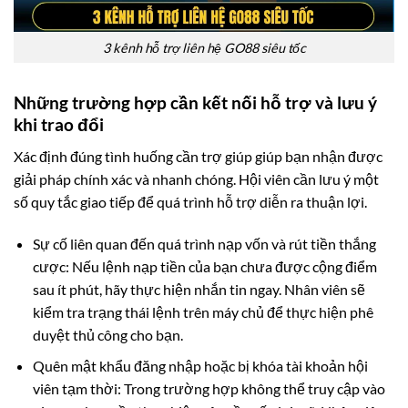
3 kênh hỗ trợ liên hệ GO88 siêu tốc
Những trường hợp cần kết nối hỗ trợ và lưu ý
khi trao đổi
Xác định đúng tình huống cần trợ giúp giúp bạn nhận được
giải pháp chính xác và nhanh chóng. Hội viên cần lưu ý một
số quy tắc giao tiếp để quá trình hỗ trợ diễn ra thuận lợi.
Sự cố liên quan đến quá trình nạp vốn và rút tiền thắng
cược: Nếu lệnh nạp tiền của bạn chưa được cộng điểm
sau ít phút, hãy thực hiện nhắn tin ngay. Nhân viên sẽ
kiểm tra trạng thái lệnh trên máy chủ để thực hiện phê
duyệt thủ công cho bạn.
Quên mật khẩu đăng nhập hoặc bị khóa tài khoản hội
viên tạm thời: Trong trường hợp không thể truy cập vào