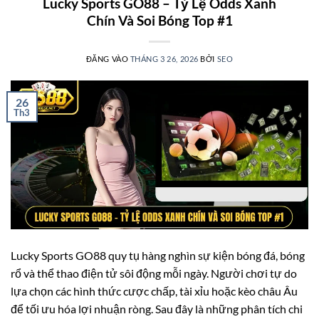
Lucky Sports GO88 – Tỷ Lệ Odds Xanh
Chín Và Soi Bóng Top #1
ĐĂNG VÀO
THÁNG 3 26, 2026
BỞI
SEO
26
Th3
Lucky Sports GO88 quy tụ hàng nghìn sự kiện bóng đá, bóng
rổ và thể thao điện tử sôi động mỗi ngày. Người chơi tự do
lựa chọn các hình thức cược chấp, tài xỉu hoặc kèo châu Âu
để tối ưu hóa lợi nhuận ròng. Sau đây là những phân tích chi