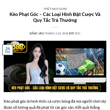
THỂ THAO GO88
Kèo Phạt Góc – Các Loại Hình Đặt Cược Và
Quy Tắc Trả Thưởng
ĐĂNG VÀO
THÁNG 3 26, 2026
BỞI
SEO
26
Th3
Kèo phạt góc là hình thức cá cược bóng đá mà người chơi dự
đoán số lượng quả đá phạt từ các góc sân. Kết quả thắng