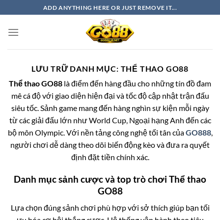
Bỏ
ADD ANYTHING HERE OR JUST REMOVE IT...
qua
nội
dung
LƯU TRỮ DANH MỤC:
THỂ THAO GO88
Thể thao GO88
là điểm đến hàng đầu cho những tín đồ đam
mê cá độ với giao diện hiện đại và tốc độ cập nhật trận đấu
siêu tốc. Sảnh game mang đến hàng nghìn sự kiện mỗi ngày
từ các giải đấu lớn như World Cup, Ngoại hạng Anh đến các
bộ môn Olympic. Với nền tảng công nghệ tối tân của
GO888
,
người chơi dễ dàng theo dõi biến động kèo và đưa ra quyết
định đặt tiền chính xác.
Danh mục sảnh cược và top trò chơi Thể thao
GO88
Lựa chọn đúng sảnh chơi phù hợp với sở thích giúp bạn tối
ưu hóa cơ hội thắng cược. Hệ thống vận hành theo tiêu