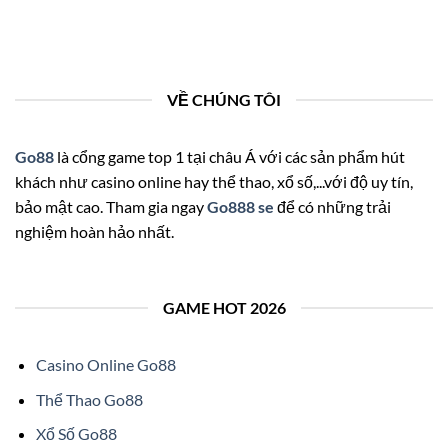
VỀ CHÚNG TÔI
Go88
là cổng game top 1 tại châu Á với các sản phẩm hút
khách như casino online hay thể thao, xổ số,...với độ uy tín,
bảo mật cao. Tham gia ngay
Go888 se
để có những trải
nghiệm hoàn hảo nhất.
GAME HOT 2026
Casino Online Go88
Thể Thao Go88
Xổ Số Go88