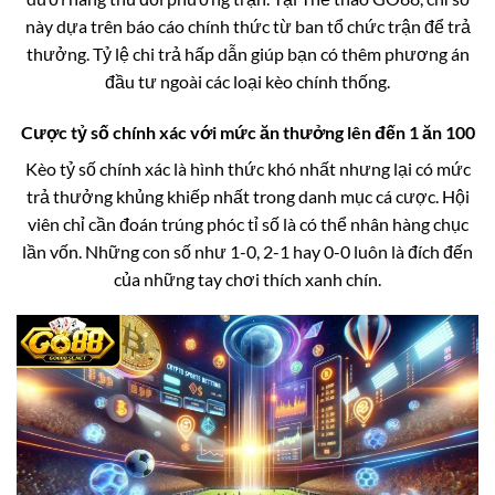
này dựa trên báo cáo chính thức từ ban tổ chức trận để trả
thưởng. Tỷ lệ chi trả hấp dẫn giúp bạn có thêm phương án
đầu tư ngoài các loại kèo chính thống.
Cược tỷ số chính xác với mức ăn thưởng lên đến 1 ăn 100
Kèo tỷ số chính xác là hình thức khó nhất nhưng lại có mức
trả thưởng khủng khiếp nhất trong danh mục cá cược. Hội
viên chỉ cần đoán trúng phóc tỉ số là có thể nhân hàng chục
lần vốn. Những con số như 1-0, 2-1 hay 0-0 luôn là đích đến
của những tay chơi thích xanh chín.