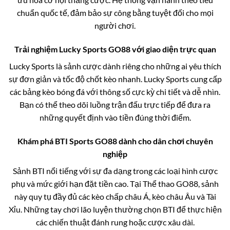
chuẩn quốc tế, đảm bảo sự công bằng tuyệt đối cho mọi
người chơi.
Trải nghiệm Lucky Sports GO88 với giao diện trực quan
Lucky Sports là sảnh cược dành riêng cho những ai yêu thích
sự đơn giản và tốc độ chốt kèo nhanh. Lucky Sports cung cấp
các bảng kèo bóng đá với thông số cực kỳ chi tiết và dễ nhìn.
Bạn có thể theo dõi luồng trận đấu trực tiếp để đưa ra
những quyết định vào tiền đúng thời điểm.
Khám phá BTI Sports GO88 dành cho dân chơi chuyên
nghiệp
Sảnh BTI nổi tiếng với sự đa dạng trong các loại hình cược
phụ và mức giới hạn đặt tiền cao. Tại Thể thao GO88, sảnh
này quy tụ đầy đủ các kèo chấp châu Á, kèo châu Âu và Tài
Xỉu. Những tay chơi lão luyện thường chọn BTI để thực hiện
các chiến thuật đánh rung hoặc cược xâu dài.