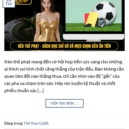
Th3
Kèo thẻ phạt mang đến cơ hội húp tiền cực sáng cho những
ai thích soi tính chất căng thẳng của trận đấu. Bạn không cần
quan tâm đội nào thắng thua, chỉ cần nhìn vào độ “gắt” của
các pha va chạm trên sân. Hãy rèn luyện kỹ thuật và chốt
phiếu chuẩn xác […]
TIẾP TỤC ĐỌC
→
Đăng trong
Thể thao Go88