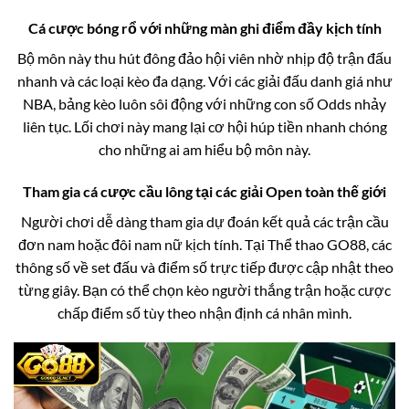
Cá cược bóng rổ với những màn ghi điểm đầy kịch tính
Bộ môn này thu hút đông đảo hội viên nhờ nhịp độ trận đấu
nhanh và các loại kèo đa dạng. Với các giải đấu danh giá như
NBA, bảng kèo luôn sôi động với những con số Odds nhảy
liên tục. Lối chơi này mang lại cơ hội húp tiền nhanh chóng
cho những ai am hiểu bộ môn này.
Tham gia cá cược cầu lông tại các giải Open toàn thế giới
Người chơi dễ dàng tham gia dự đoán kết quả các trận cầu
đơn nam hoặc đôi nam nữ kịch tính. Tại Thể thao GO88, các
thông số về set đấu và điểm số trực tiếp được cập nhật theo
từng giây. Bạn có thể chọn kèo người thắng trận hoặc cược
chấp điểm số tùy theo nhận định cá nhân mình.