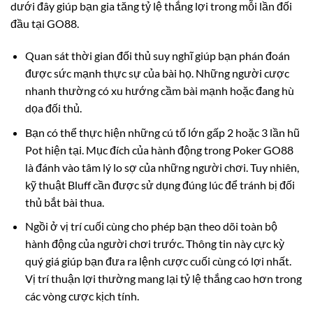
dưới đây giúp bạn gia tăng tỷ lệ thắng lợi trong mỗi lần đối
đầu tại GO88.
Quan sát thời gian đối thủ suy nghĩ giúp bạn phán đoán
được sức mạnh thực sự của bài họ. Những người cược
nhanh thường có xu hướng cầm bài mạnh hoặc đang hù
dọa đối thủ.
Bạn có thể thực hiện những cú tố lớn gấp 2 hoặc 3 lần hũ
Pot hiện tại. Mục đích của hành động trong Poker GO88
là đánh vào tâm lý lo sợ của những người chơi. Tuy nhiên,
kỹ thuật Bluff cần được sử dụng đúng lúc để tránh bị đối
thủ bắt bài thua.
Ngồi ở vị trí cuối cùng cho phép bạn theo dõi toàn bộ
hành động của người chơi trước. Thông tin này cực kỳ
quý giá giúp bạn đưa ra lệnh cược cuối cùng có lợi nhất.
Vị trí thuận lợi thường mang lại tỷ lệ thắng cao hơn trong
các vòng cược kịch tính.