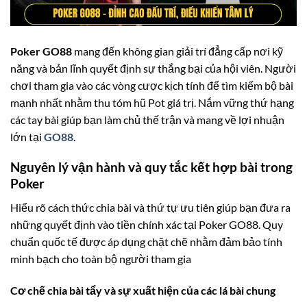
Poker GO88
mang đến không gian giải trí đẳng cấp nơi kỹ
năng và bản lĩnh quyết định sự thắng bại của hội viên. Người
chơi tham gia vào các vòng cược kịch tính để tìm kiếm bộ bài
mạnh nhất nhằm thu tóm hũ Pot giá trị. Nắm vững thứ hạng
các tay bài giúp bạn làm chủ thế trận và mang về lợi nhuận
lớn tại
GO88
.
Nguyên lý vận hành và quy tắc kết hợp bài trong
Poker
Hiểu rõ cách thức chia bài và thứ tự ưu tiên giúp bạn đưa ra
những quyết định vào tiền chính xác tại Poker GO88. Quy
chuẩn quốc tế được áp dụng chặt chẽ nhằm đảm bảo tính
minh bạch cho toàn bộ người tham gia
Cơ chế chia bài tẩy và sự xuất hiện của các lá bài chung