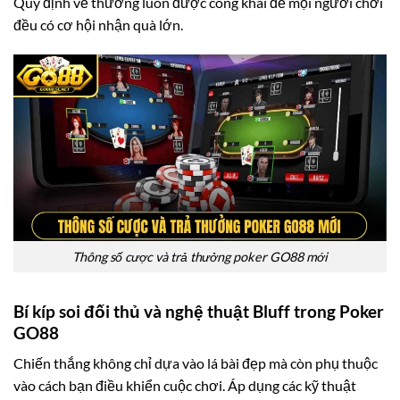
Quy định về thưởng luôn được công khai để mọi người chơi
đều có cơ hội nhận quà lớn.
Thông số cược và trả thưởng poker GO88 mới
Bí kíp soi đối thủ và nghệ thuật Bluff trong Poker
GO88
Chiến thắng không chỉ dựa vào lá bài đẹp mà còn phụ thuộc
vào cách bạn điều khiển cuộc chơi. Áp dụng các kỹ thuật