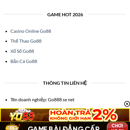
GAME HOT 2026
Casino Online Go88
Thể Thao Go88
Xổ Số Go88
Bắn Cá Go88
THÔNG TIN LIÊN HỆ
Tên doanh nghiệp: Go888 se net
Trang web:
https://hondenfora.nl/