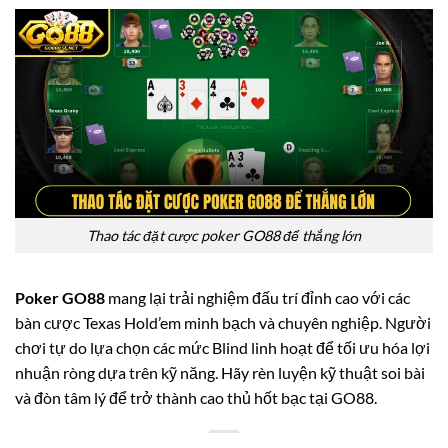
Thao tác đặt cược poker GO88 để thắng lớn
Poker GO88
mang lại trải nghiệm đấu trí đỉnh cao với các
bàn cược Texas Hold’em minh bạch và chuyên nghiệp. Người
chơi tự do lựa chọn các mức Blind linh hoạt để tối ưu hóa lợi
nhuận ròng dựa trên kỹ năng. Hãy rèn luyện kỹ thuật soi bài
và đòn tâm lý để trở thành cao thủ hốt bạc tại GO88.